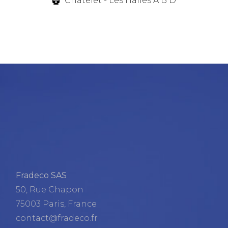
Châtelet - Les Halles A B D
Fradeco SAS
50, Rue Chapon
75003 Paris, France
contact@fradeco.fr