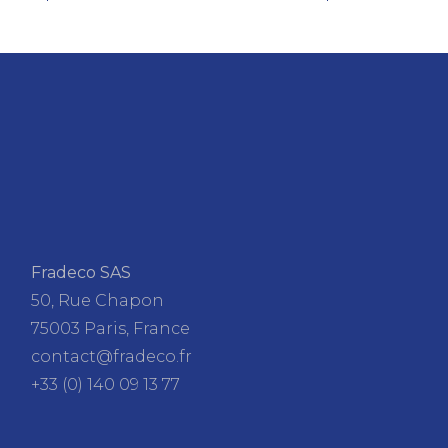
Fradeco SAS
50, Rue Chapon
75003 Paris, France
contact@fradeco.fr
+33 (0) 140 09 13 77